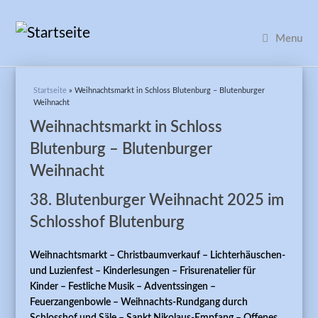
Menu
Sie sind hier
Startseite
» Weihnachtsmarkt in Schloss Blutenburg – Blutenburger
Weihnacht
Weihnachtsmarkt in Schloss
Blutenburg – Blutenburger
Weihnacht
38. Blutenburger Weihnacht 2025 im
Schlosshof Blutenburg
Weihnachtsmarkt – Christbaumverkauf – Lichterhäuschen-
und Luzienfest
–
Kinderlesungen – Frisurenatelier für
Kinder
–
Festliche Musik – Adventssingen –
Feuerzangenbowle
–
Weihnachts-Rundgang durch
Schlosshof und Säle
–
Sankt Nikolaus-Empfang – Offenes