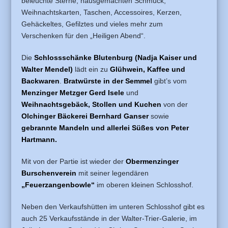
beleuchte Sterne, hausgemachten Schmuck,
Weihnachtskarten, Taschen, Accessoires, Kerzen,
Gehäckeltes, Gefilztes und vieles mehr zum
Verschenken für den „Heiligen Abend“.
Die
Schlossschänke Blutenburg (Nadja Kaiser und
Walter Mendel)
lädt ein zu
Glühwein, Kaffee und
Backwaren
.
Bratwürste in der Semmel
gibt’s vom
Menzinger Metzger Gerd Isele
und
Weihnachtsgebäck, Stollen und Kuchen
von der
Olchinger Bäckerei Bernhard Ganser
sowie
gebrannte Mandeln und allerlei Süßes von Peter
Hartmann.
Mit von der Partie ist wieder der
Obermenzinger
Burschenverein
mit seiner legendären
„Feuerzangenbowle“
im oberen kleinen Schlosshof.
Neben den Verkaufshütten im unteren Schlosshof gibt es
auch 25 Verkaufsstände in der Walter-Trier-Galerie, im