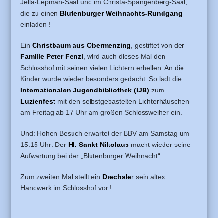
Jella-Lepman-Saal und im Christa-Spangenberg-Saal,
die zu einen
Blutenburger Weihnachts-Rundgang
einladen !
Ein
Christbaum aus Obermenzing
, gestiftet von der
Familie Peter Fenzl
, wird auch dieses Mal den
Schlosshof mit seinen vielen Lichtern erhellen. An die
Kinder wurde wieder besonders gedacht: So lädt die
Internationalen Jugendbibliothek (IJB)
zum
Luzienfest
mit den selbstgebastelten Lichterhäuschen
am Freitag ab 17 Uhr am großen Schlossweiher ein.
Und: Hohen Besuch erwartet der BBV am Samstag um
15.15 Uhr: Der
Hl. Sankt Nikolaus
macht wieder seine
Aufwartung bei der „Blutenburger Weihnacht“ !
Zum zweiten Mal stellt ein
Drechsle
r sein altes
Handwerk im Schlosshof vor !