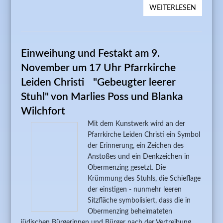
WEITERLESEN
ÜBER 17
FESTLI
MATINE
06.11.1
Einweihung und Festakt am 9.
UND 16
MIT DE
November um 17 Uhr Pfarrkirche
QUARTE
Leiden Christi "Gebeugter leerer
„LADYS
Stuhl" von Marlies Poss und Blanka
Wilchfort
Mit dem Kunstwerk wird an der
Pfarrkirche Leiden Christi ein Symbol
der Erinnerung, ein Zeichen des
Anstoßes und ein Denkzeichen in
Obermenzing gesetzt. Die
Krümmung des Stuhls, die Schieflage
der einstigen - nunmehr leeren
Sitzfläche symbolisiert, dass die in
Obermenzing beheimateten
jüdischen Bürgerinnen und Bürger nach der Vertreibung