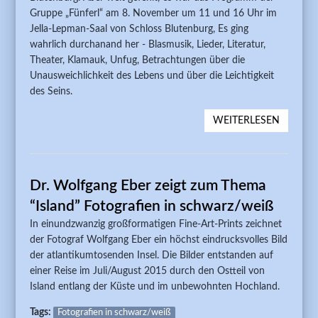
Gruppe „Fünferl“ am 8. November um 11 und 16 Uhr im
Jella-Lepman-Saal von Schloss Blutenburg, Es ging
wahrlich durchanand her - Blasmusik, Lieder, Literatur,
Theater, Klamauk, Unfug, Betrachtungen über die
Unausweichlichkeit des Lebens und über die Leichtigkeit
des Seins.
WEITERLESEN
ÜBER „
FÜNFER
DURCH
- 16. F
Dr. Wolfgang Eber zeigt zum Thema
MATINE
“Island” Fotografien in schwarz/weiß
In einundzwanzig großformatigen Fine-Art-Prints zeichnet
der Fotograf Wolfgang Eber ein höchst eindrucksvolles Bild
der atlantikumtosenden Insel. Die Bilder entstanden auf
einer Reise im Juli/August 2015 durch den Ostteil von
Island entlang der Küste und im unbewohnten Hochland.
Tags:
Fotografien in schwarz/weiß