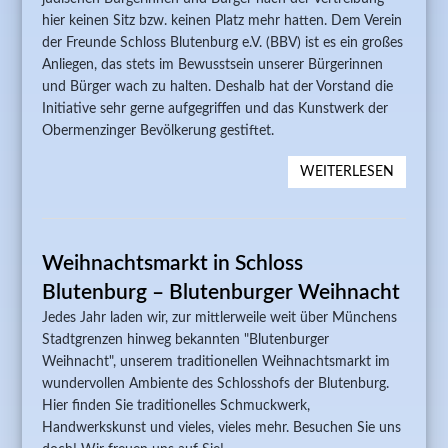
hier keinen Sitz bzw. keinen Platz mehr hatten. Dem Verein
der Freunde Schloss Blutenburg e.V. (BBV) ist es ein großes
Anliegen, das stets im Bewusstsein unserer Bürgerinnen
und Bürger wach zu halten. Deshalb hat der Vorstand die
Initiative sehr gerne aufgegriffen und das Kunstwerk der
Obermenzinger Bevölkerung gestiftet.
WEITERLESEN
ÜBER
EINWE
UND
FESTAK
Weihnachtsmarkt in Schloss
9.
NOVEM
Blutenburg – Blutenburger Weihnacht
UM 17 
Jedes Jahr laden wir, zur mittlerweile weit über Münchens
PFARRK
Stadtgrenzen hinweg bekannten "Blutenburger
LEIDEN
Weihnacht", unserem traditionellen Weihnachtsmarkt im
CHRIS
wundervollen Ambiente des Schlosshofs der Blutenburg.
"GEBEU
Hier finden Sie traditionelles Schmuckwerk,
LEERER
Handwerkskunst und vieles, vieles mehr. Besuchen Sie uns
STUHL"