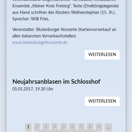
Ensemble „Kleiner Kreis Freising“. Texte (Dreikönigslegende)
aus Hand schriften des Klosters Weihenstephan (15. Jh.).
Sprecher: Willi Fries.
Veranstalter: Blutenburger Konzerte (Kartenvorverkauf an
allen bekannten Vorverkaufsstellen)
www.blutenburgerkonzerte.de
WEITERLESEN
ÜBER
BLUTEN
WEIHNA
DREIKÖ
Neujahrsanblasen im Schlosshof
05.01.2017, 19.30 Uhr
WEITERLESEN
ÜBER
NEUJAH
IM SCH
Seiten
1
2
3
4
5
6
7
8
9
…