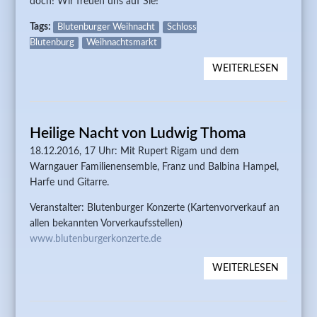
doch! Wir freuen uns auf Sie!
MARLIE
POSS U
Tags:
Blutenburger Weihnacht
Schloss
BLANKA
Blutenburg
Weihnachtsmarkt
WILCH
WEITERLESEN
ÜBER
WEIHN
IN SCH
BLUTEN
Heilige Nacht von Ludwig Thoma
BLUTEN
WEIHN
18.12.2016, 17 Uhr: Mit Rupert Rigam und dem
Warngauer Familienensemble, Franz und Balbina Hampel,
Harfe und Gitarre.
Veranstalter: Blutenburger Konzerte (Kartenvorverkauf an
allen bekannten Vorverkaufsstellen)
www.blutenburgerkonzerte.de
WEITERLESEN
ÜBER
HEILIGE
NACHT
VON