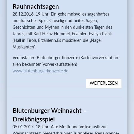
Rauhnachtsagen
LUDWI
THOMA
28.12.2016, 19 Uhr: Ein geheimnisvolles sagenhaftes
musikalisches Spiel. Gruselig und heiter. Sagen,
Geschichten und Mythen in den dunkelsten Tagen des
Jahres, mit Karl-Heinz Hummel, Erzähler; Evelyn Plank
(Hall in Tirol), Erzählerin.Es musizieren die „Nagel
Musikanten“.
Veranstalter: Blutenburger Konzerte (Kartenvorverkauf an
allen bekannten Vorverkaufsstellen)
www.blutenburgerkonzerte.de
WEITERLESEN
ÜBER
RAUHN
Blutenburger Weihnacht –
Dreikönigsspiel
05.01.2017, 18 Uhr: Alte Musik und Volksmusik zur
Weihnachtszeit. Siegertsbrunner Turmbläser, Renaissance-