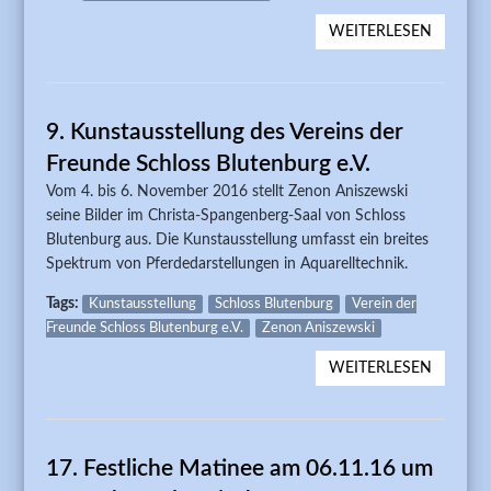
WEITERLESEN
ÜBER D
WOLFG
EBER Z
THEMA 
9. Kunstausstellung des Vereins der
FOTOGR
SCHWAR
Freunde Schloss Blutenburg e.V.
Vom 4. bis 6. November 2016 stellt Zenon Aniszewski
seine Bilder im Christa-Spangenberg-Saal von Schloss
Blutenburg aus. Die Kunstausstellung umfasst ein breites
Spektrum von Pferdedarstellungen in Aquarelltechnik.
Tags:
Kunstausstellung
Schloss Blutenburg
Verein der
Freunde Schloss Blutenburg e.V.
Zenon Aniszewski
WEITERLESEN
ÜBER 9.
KUNSTA
DES VE
FREUND
17. Festliche Matinee am 06.11.16 um
BLUTENB