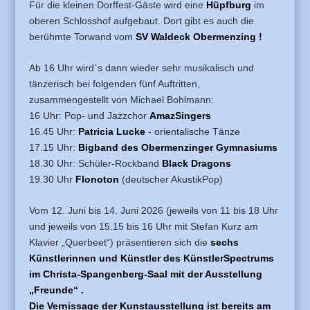
Für die kleinen Dorffest-Gäste wird eine
Hüpfburg
im
oberen Schlosshof aufgebaut. Dort gibt es auch die
berühmte Torwand vom
SV Waldeck Obermenzing !
Ab 16 Uhr wird`s dann wieder sehr musikalisch und
tänzerisch bei folgenden fünf Auftritten,
zusammengestellt von Michael Bohlmann:
16 Uhr: Pop- und Jazzchor
AmazSingers
16.45 Uhr:
Patricia Lucke
- orientalische Tänze
17.15 Uhr:
Bigband des Obermenzinger Gymnasiums
18.30 Uhr: Schüler-Rockband
Black Dragons
19.30 Uhr
Flonoton
(deutscher AkustikPop)
Vom 12. Juni bis 14. Juni 2026 (jeweils von 11 bis 18 Uhr
und jeweils von 15.15 bis 16 Uhr mit Stefan Kurz am
Klavier „Querbeet“) präsentieren sich die
sechs
Künstlerinnen und Künstler des KünstlerSpectrums
im Christa-Spangenberg-Saal mit der Ausstellung
„Freunde“ .
Die Vernissage der Kunstausstellung ist bereits am