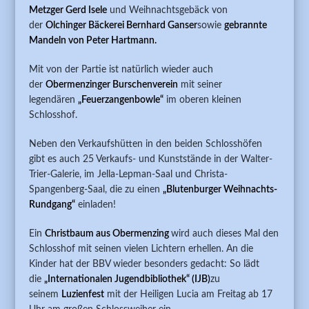
Metzger Gerd Isele
und Weihnachtsgebäck von
der
Olchinger Bäckerei Bernhard Ganser
sowie
gebrannte
Mandeln von Peter Hartmann.
Mit von der Partie ist natürlich wieder auch
der
Obermenzinger Burschenverein
mit seiner
legendären
„Feuerzangenbowle“
im oberen kleinen
Schlosshof.
Neben den Verkaufshütten in den beiden Schlosshöfen
gibt es auch 25 Verkaufs- und Kunststände in der Walter-
Trier-Galerie, im Jella-Lepman-Saal und Christa-
Spangenberg-Saal, die zu einen
„Blutenburger Weihnachts-
Rundgang“
einladen!
Ein
Christbaum aus Obermenzing
wird auch dieses Mal den
Schlosshof mit seinen vielen Lichtern erhellen. An die
Kinder hat der BBV wieder besonders gedacht: So lädt
die
„Internationalen Jugendbibliothek“ (IJB)
zu
seinem
Luzienfest
mit der Heiligen Lucia am Freitag ab 17