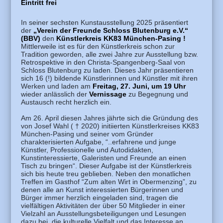
Eintritt frei
In seiner sechsten Kunstausstellung 2025 präsentiert
der
„Verein der Freunde Schloss Blutenburg e.V.“
(BBV)
den
Künstlerkreis KK83 München-Pasing !
Mittlerweile ist es für den Künstlerkreis schon zur
Tradition geworden, alle zwei Jahre zur Ausstellung bzw.
Retrospektive in den Christa-Spangenberg-Saal von
Schloss Blutenburg zu laden. Dieses Jahr präsentieren
sich 16 (!) bildende Künstlerinnen und Künstler mit ihren
Werken und laden am
Freitag, 27. Juni, um 19 Uhr
wieder anlässlich der
Vernissage
zu Begegnung und
Austausch recht herzlich ein.
Am 26. April diesen Jahres jährte sich die Gründung des
von Josef Wahl ( † 2020) initiierten Künstlerkreises KK83
München-Pasing und seiner vom Gründer
charakterisierten Aufgabe, “..erfahrene und junge
Künstler, Professionelle und Autodidakten,
Kunstinteressierte, Galeristen und Freunde an einen
Tisch zu bringen“. Dieser Aufgabe ist der Künstlerkreis
sich bis heute treu geblieben. Neben den monatlichen
Treffen im Gasthof “Zum alten Wirt in Obermenzing”, zu
denen alle an Kunst interessierten Bürgerinnen und
Bürger immer herzlich eingeladen sind, tragen die
vielfältigen Aktivitäten der über 50 Mitglieder in einer
Vielzahl an Ausstellungsbeteiligungen und Lesungen
dazu bei, die kulturelle Vielfalt und das Interesse an