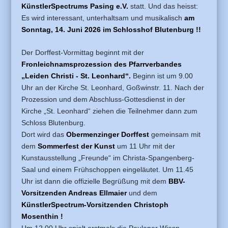
KünstlerSpectrums Pasing e.V.
statt. Und das heisst:
Es wird interessant, unterhaltsam und musikalisch
am
Sonntag, 14. Juni 2026 im Schlosshof Blutenburg !!
Der Dorffest-Vormittag beginnt mit der
Fronleichnamsprozession des Pfarrverbandes
„Leiden Christi - St. Leonhard“.
Beginn ist um 9.00
Uhr an der Kirche St. Leonhard, Goßwinstr. 11. Nach der
Prozession und dem Abschluss-Gottesdienst in der
Kirche „St. Leonhard“ ziehen die Teilnehmer dann zum
Schloss Blutenburg.
Dort wird das
Obermenzinger Dorffest
gemeinsam mit
dem
Sommerfest der Kunst
um 11 Uhr mit der
Kunstausstellung „Freunde“ im Christa-Spangenberg-
Saal und einem Frühschoppen eingeläutet. Um 11.45
Uhr ist dann die offizielle Begrüßung mit dem
BBV-
Vorsitzenden Andreas Ellmaier
und dem
KünstlerSpectrum-Vorsitzenden Christoph
Mosenthin !
Um 12.00 Uhr spielt erstmals die Paulaner Wiesn-