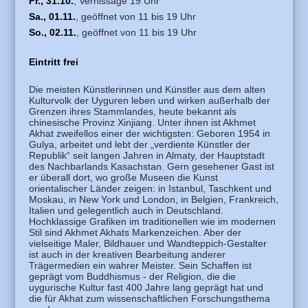
Fr., 31.10.
, Vernissage 19 Uhr
Sa., 01.11.
, geöffnet von 11 bis 19 Uhr
So., 02.11.
, geöffnet von 11 bis 19 Uhr
Eintritt frei
Die meisten Künstlerinnen und Künstler aus dem alten
Kulturvolk der Uyguren leben und wirken außerhalb der
Grenzen ihres Stammlandes, heute bekannt als
chinesische Provinz Xinjiang. Unter ihnen ist Akhmet
Akhat zweifellos einer der wichtigsten: Geboren 1954 in
Gulya, arbeitet und lebt der „verdiente Künstler der
Republik“ seit langen Jahren in Almaty, der Hauptstadt
des Nachbarlands Kasachstan. Gern gesehener Gast ist
er überall dort, wo große Museen die Kunst
orientalischer Länder zeigen: in Istanbul, Taschkent und
Moskau, in New York und London, in Belgien, Frankreich,
Italien und gelegentlich auch in Deutschland.
Hochklassige Grafiken im traditionellen wie im modernen
Stil sind Akhmet Akhats Markenzeichen. Aber der
vielseitige Maler, Bildhauer und Wandteppich-Gestalter
ist auch in der kreativen Bearbeitung anderer
Trägermedien ein wahrer Meister. Sein Schaffen ist
geprägt vom Buddhismus - der Religion, die die
uygurische Kultur fast 400 Jahre lang geprägt hat und
die für Akhat zum wissenschaftlichen Forschungsthema