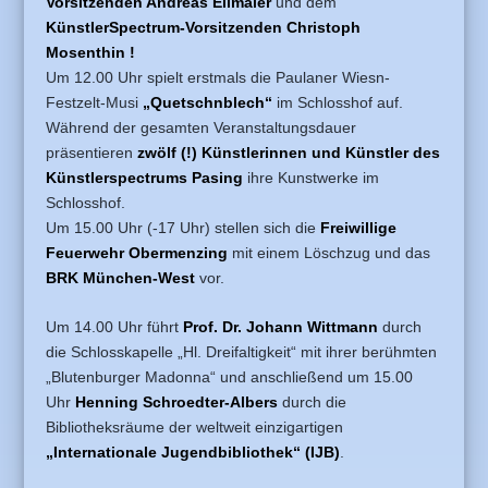
Vorsitzenden Andreas Ellmaier
und dem
KünstlerSpectrum-Vorsitzenden Christoph
Mosenthin !
Um 12.00 Uhr spielt erstmals die Paulaner Wiesn-
Festzelt-Musi
„Quetschnblech“
im Schlosshof auf.
Während der gesamten Veranstaltungsdauer
präsentieren
zwölf (!) Künstlerinnen und Künstler des
Künstlerspectrums Pasing
ihre Kunstwerke im
Schlosshof.
Um 15.00 Uhr (-17 Uhr) stellen sich die
Freiwillige
Feuerwehr Obermenzing
mit einem Löschzug und das
BRK München-West
vor.
Um 14.00 Uhr führt
Prof. Dr. Johann Wittmann
durch
die Schlosskapelle „Hl. Dreifaltigkeit“ mit ihrer berühmten
„Blutenburger Madonna“ und anschließend um 15.00
Uhr
Henning Schroedter-Albers
durch die
Bibliotheksräume der weltweit einzigartigen
„Internationale Jugendbibliothek“ (IJB)
.