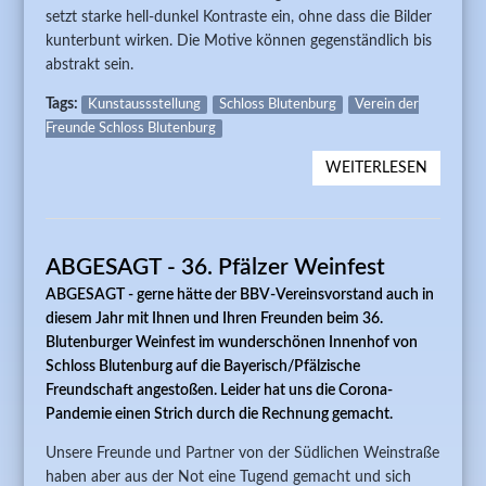
setzt starke hell-dunkel Kontraste ein, ohne dass die Bilder
kunterbunt wirken. Die Motive können gegenständlich bis
abstrakt sein.
Tags:
Kunstaussstellung
Schloss Blutenburg
Verein der
Freunde Schloss Blutenburg
WEITERLESEN
ÜBER 8.
KUNSTA
2020 "
VON CH
ABGESAGT - 36. Pfälzer Weinfest
SCHMI
ABGESAGT
- gerne hätte der BBV-Vereinsvorstand auch in
diesem Jahr mit Ihnen und Ihren Freunden beim 36.
Blutenburger Weinfest im wunderschönen Innenhof von
Schloss Blutenburg auf die Bayerisch/Pfälzische
Freundschaft angestoßen.
Leider hat uns die Corona-
Pandemie einen Strich durch die Rechnung gemacht.
Unsere Freunde und Partner von der Südlichen Weinstraße
haben aber aus der Not eine Tugend gemacht und sich