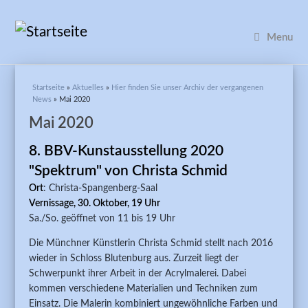
Menu
Sie sind hier
Startseite
»
Aktuelles
»
Hier finden Sie unser Archiv der vergangenen
News
» Mai 2020
Mai 2020
8. BBV-Kunstausstellung 2020
"Spektrum" von Christa Schmid
Ort
: Christa-Spangenberg-Saal
Vernissage, 30. Oktober, 19 Uhr
Sa./So. geöffnet von 11 bis 19 Uhr
Die Münchner Künstlerin Christa Schmid stellt nach 2016
wieder in Schloss Blutenburg aus. Zurzeit liegt der
Schwerpunkt ihrer Arbeit in der Acrylmalerei. Dabei
kommen verschiedene Materialien und Techniken zum
Einsatz. Die Malerin kombiniert ungewöhnliche Farben und