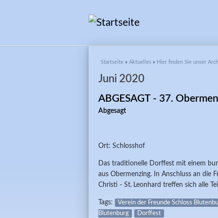
Sie sind hier
Startseite
»
Aktuelles
»
Hier finden Sie unser Ar
Juni 2020
ABGESAGT - 37. Obermenz
Abgesagt
Ort: Schlosshof
Das traditionelle Dorffest mit einem bun
aus Obermenzing. In Anschluss an die F
Christi - St. Leonhard treffen sich alle 
Tags:
Verein der Freunde Schloss Blutenbu
Blutenburg
Dorffest