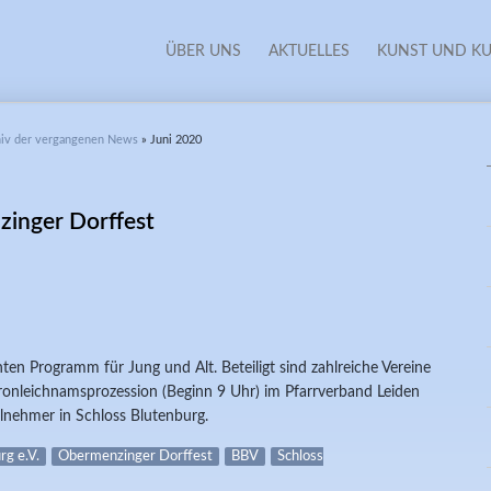
ÜBER UNS
AKTUELLES
KUNST UND KU
chiv der vergangenen News
» Juni 2020
inger Dorffest
ten Programm für Jung und Alt. Beteiligt sind zahlreiche Vereine
ronleichnamsprozession (Beginn 9 Uhr) im Pfarrverband Leiden
Teilnehmer in Schloss Blutenburg.
rg e.V.
Obermenzinger Dorffest
BBV
Schloss