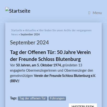
Menu
Sie sind hier
Startseite
»
Aktuelles
»
Hier finden Sie unser Archiv der vergangenen
News
» September 2024
September 2024
Tag der Offenen Tür: 50 Jahre Verein
der Freunde Schloss Blutenburg
Vor
50 Jahren, am 5. Oktober 1974,
gründeten 13
engagierte Obermenzingerinnen und Obermenzinger den
gemeinnützigen
Verein der Freunde Schloss Blutenburg e.V.
(BBV)
!
Tags:
Tag der offenen Tür
Führungen