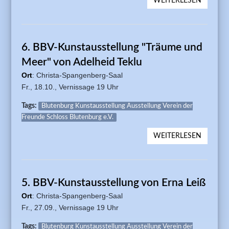
WEITERLESEN
ÜBER T
DER
OFFEN
TÜR: 50
6. BBV-Kunstausstellung "Träume und
JAHRE
VEREIN
Meer" von Adelheid Teklu
FREUN
Ort
: Christa-Spangenberg-Saal
SCHLOS
Fr., 18.10.,
Vernissage 19 Uhr
BLUTE
Tags:
Blutenburg Kunstausstellung Ausstellung Verein der
Freunde Schloss Blutenburg e.V.
WEITERLESEN
ÜBER 6.
KUNSTA
"TRÄUM
MEER" 
5. BBV-Kunstausstellung von Erna Leiß
ADELHE
Ort
: Christa-Spangenberg-Saal
Fr., 27.09.,
Vernissage 19 Uhr
Tags:
Blutenburg Kunstausstellung Ausstellung Verein der