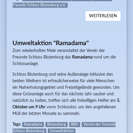
Freunde Schloss Blutenburg e.V.
WEITERLESEN
ÜBER 5.
KUNSTA
VON ERN
Umweltaktion "Ramadama"
Zum wiederholten Male veranstaltet der Verein der
Freunde Schloss Blutenburg das
Ramadama
rund um die
Schlossanlage.
Schloss Blutenburg und seine Außenalage inklusive den
beiden Weihern ist erfreulicherweise für viele Menschen
ein Naherholungsgebiet und Freizeitgelände geworden. Um
diese Grünanlage auch für das nächste Jahr sauber und
natürlich zu halten, treffen sich alle freiwilligen Helfer am
5.
Oktober um 9 Uhr
vorm Schlosstor, um den angefallenen
Müll der letzten Monate zu sammeln.
Tags:
Ramadama
Blutenburg
BBV
Verein der Freunde
Schloss Blutenburg
Umweltaktion