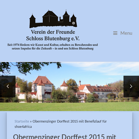
Menu
Sie sind hier
Startseite
» Obermenzinger Dorffest 2015 mit Benefizlauf für
shoe4africa
Obermenzinger Dorffest 2015 mit