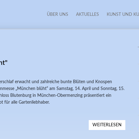
ÜBER UNS
AKTUELLES
KUNST UND KU
ht"
rschlaf erwacht und zahlreiche bunte Blüten und Knospen
rtenmesse „München blüht“ am Samstag, 14. April und Sonntag, 15.
hloss Blutenburg in München-Obermenzing präsentiert ein
t für alle Gartenliebhaber.
WEITERLESEN
ÜBER G